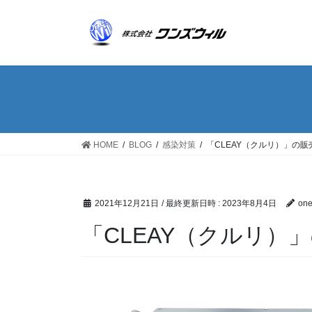
コ
ナ
ン
ビ
テ
ゲ
ン
ー
ツ
シ
へ
ョ
ス
ン
キ
に
ッ
移
HOME
BLOG
感染対策
「CLEAY（クルリ）」の
プ
動
2021年12月21日
/ 最終更新日時 :
2023年8月4日
one
「CLEAY（クルリ）